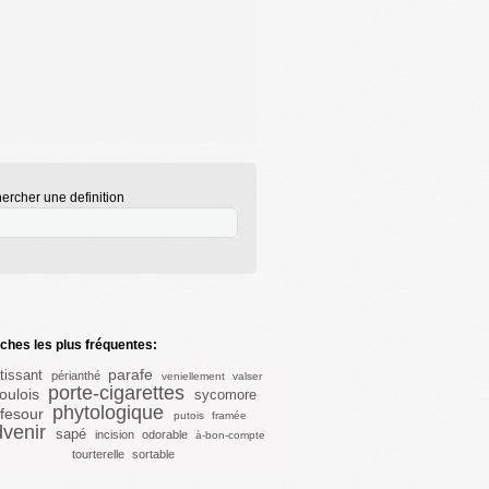
ercher une definition
hes les plus fréquentes:
parafe
tissant
périanthé
veniellement
valser
porte-cigarettes
oulois
sycomore
phytologique
fesour
putois
framée
venir
sapé
incision
odorable
à-bon-compte
tourterelle
sortable