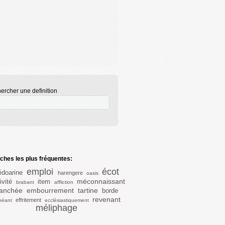
ercher une definition
hes les plus fréquentes:
emploi
écot
édoarine
harengere
oasis
méconnaissant
ivité
item
brabant
affliction
anchée
embourrement
tartine
borde
revenant
effritement
héant
ecclésiastiquement
méliphage