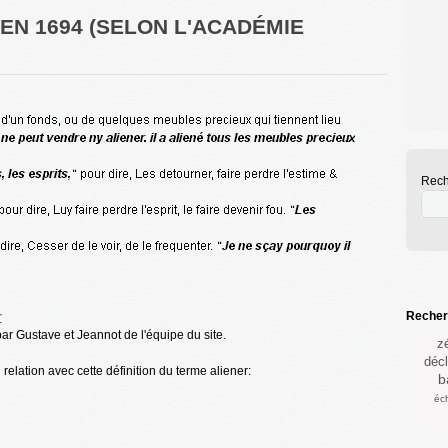
 EN 1694 (SELON L'ACADÉMIE
Rech
Recherc
r
par Gustave et Jeannot de l'équipe du site.
z
décl
elation avec cette définition du terme aliener:
b
éc