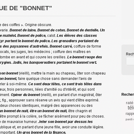
UE DE "BONNET"
Rech
Recherc
raté
té
rapp
pardi