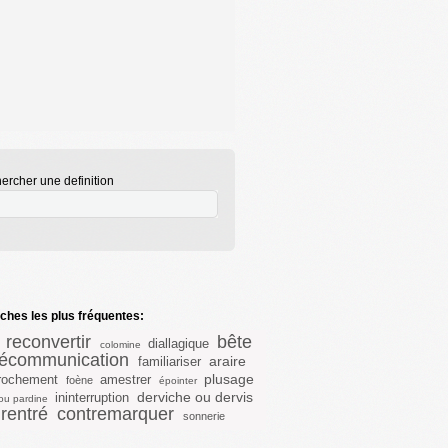
ercher une definition
hes les plus fréquentes:
reconvertir
bête
diallagique
colomine
lécommunication
araire
familiariser
plusage
rochement
amestrer
foène
épointer
derviche ou dervis
ininterruption
 ou pardine
rentré
contremarquer
sonnerie