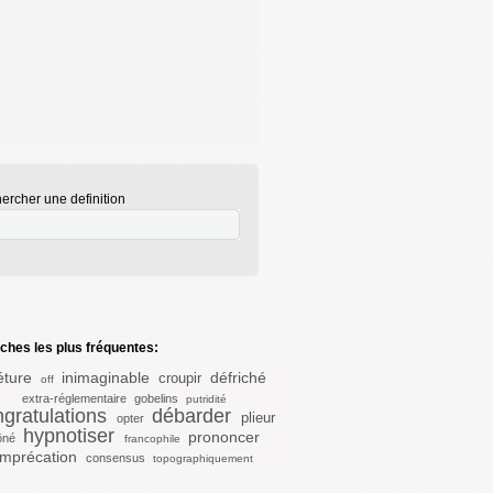
ercher une definition
hes les plus fréquentes:
éture
inimaginable
défriché
croupir
off
extra-réglementaire
gobelins
putridité
gratulations
débarder
plieur
opter
hypnotiser
prononcer
ôné
francophile
imprécation
consensus
topographiquement