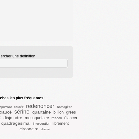
ercher une definition
hes les plus fréquentes:
redenoncer
pprimant
cardée
homogène
sérine
exaucé
quartaine
billion
grées
t
disjoindre
mousquetaire
élancer
réseau
quadragesimal
librement
interception
circoncire
discret