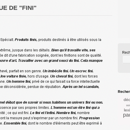
E DE "FINI"
Rech
Recherc
déc
oo
lex
pa