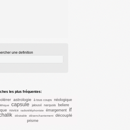
ercher une definition
hes les plus fréquentes:
olérer
astrologie
néologique
à tous coups
capsule
beliere
jalousé
narquois
lithique
if
ique
émargement
novice
radiotéléphoniste
chalik
découplé
désirable
désenchantement
prisme