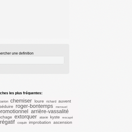
ercher une definition
hes les plus fréquentes:
chemiser
loure
auvent
parion
richard
roger-bontemps
séduire
mensuel
promotionnel
arrière-vassalité
extorquer
uchage
kyste
ataxie
rescapé
régatif
improbation
ascension
coquin