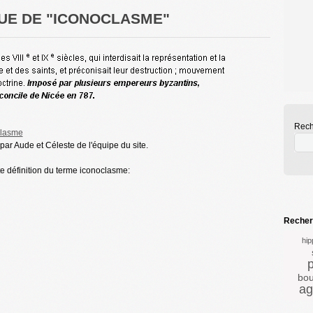
UE DE "ICONOCLASME"
Rech
clasme
ar Aude et Céleste de l'équipe du site.
te définition du terme iconoclasme:
Recherc
hip
bo
ag