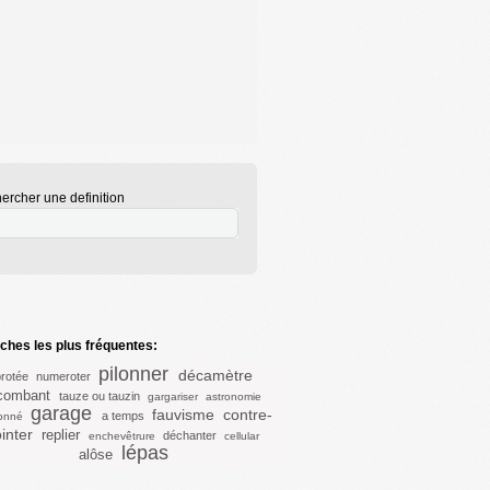
ercher une definition
hes les plus fréquentes:
pilonner
décamètre
rotée
numeroter
combant
tauze ou tauzin
gargariser
astronomie
garage
fauvisme
contre-
a temps
onné
inter
replier
déchanter
enchevêtrure
cellular
lépas
alôse