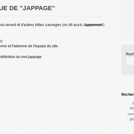
UE DE "JAPPAGE"
ge
enne et Fabienne de l'équipe du site.
Rech
 définition du mot jappage:
Recherc
p
in
patr
po