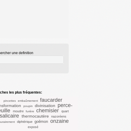
ercher une definition
hes les plus fréquentes:
faucarder
pincettes
embaûmement
perce-
nsformation
divinisation
poupin
euille
chemisier
moudre
quart
furière
salicaire
thermocautère
nazoréens
onzaine
goêmon
diphtérique
surairement
exposé