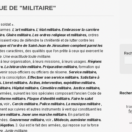
E DE "MILITAIRE"
Rech
Recherc
tra
f
u