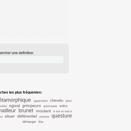
ercher une definition
hes les plus fréquentes:
tamorphique
chevelu
appendice
abot
ogival
grimpeurs
orière
oûter
adversaire
mailleur
brunet
moulant
à tort et mal à
questure
situer
déférentiel
os
azoture
démarger
fête