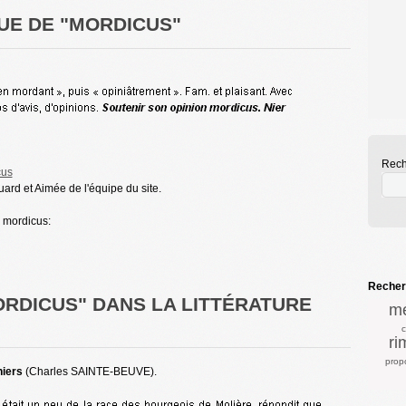
UE DE "MORDICUS"
Rech
cus
rd et Aimée de l'équipe du site.
e mordicus:
Recherc
ORDICUS" DANS LA LITTÉRATURE
mé
c
ri
prop
iers
(Charles SAINTE-BEUVE).