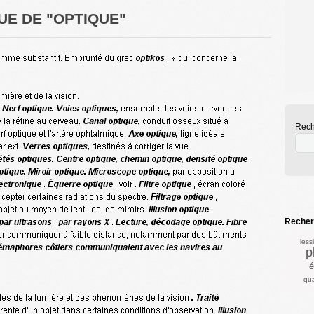
UE DE "OPTIQUE"
Rech
Recherc
less
p
é
qu