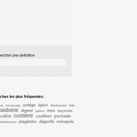
ercher une definition
hes les plus fréquentes:
unitige
épice
ivé
encrouage
débârrasser
folio
laidoirie
mes
digerer
lançonnier
patent
costière
coalition
pochade
caillon
plagièdre
dégonflé
monopole
atrièmement