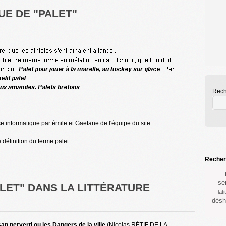
UE DE "PALET"
Rech
se informatique par émile et Gaetane de l'équipe du site.
e définition du terme palet:
Recherc
se
ALET" DANS LA LITTÉRATURE
lat
désh
an perverti ou les Dangers de la ville
(Nicolas RÉTIF DE LA