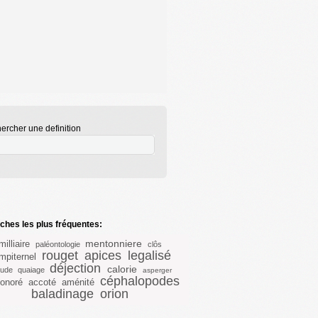
ercher une definition
hes les plus fréquentes:
mentonniere
milliaire
paléontologie
clôs
rouget
apices
legalisé
mpiternel
déjection
calorie
itude
quaiage
asperger
céphalopodes
onoré
accoté
aménité
baladinage
orion