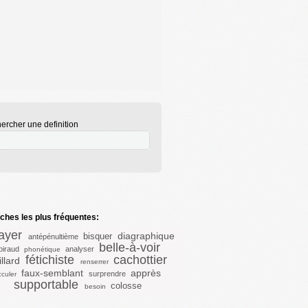
ercher une definition
hes les plus fréquentes:
rayer
diagraphique
bisquer
antépénultième
belle-à-voir
oiraud
analyser
phonétique
fétichiste
cachottier
llard
renserrer
faux-semblant
apprès
surprendre
cculer
supportable
colosse
besoin