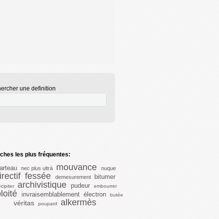
ercher une definition
hes les plus fréquentes:
mouvance
arteau
nec plus ultrà
nuque
irectif
fessée
bitumer
demesurement
archivistique
pudeur
cipiter
embourrer
loité
invraisemblablement
électron
butée
alkermès
véritas
poupard