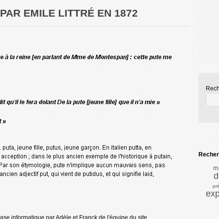
 PAR EMILE LITTRÉ EN 1872
Rech
Recherc
m
d
pré
exp
base informatique par Adèle et Franck de l'équipe du site.