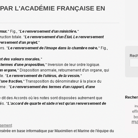
E PAR L'ACADÉMIE FRANÇAISE EN
Rech
Recherc
in
eff
bo
ma
rsement
insérée en base informatique par Maximilien et Marine de l'équipe du