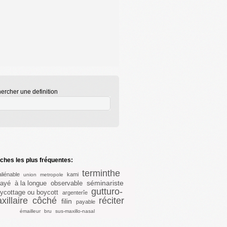
ercher une definition
hes les plus fréquentes:
terminthe
aliénable
kami
union
metropole
séminariste
rayé
à la longue
observable
gutturo-
ycottage ou boycott
argenterîe
xillaire
côché
réciter
filin
payable
émailleur
bru
sus-maxillo-nasal