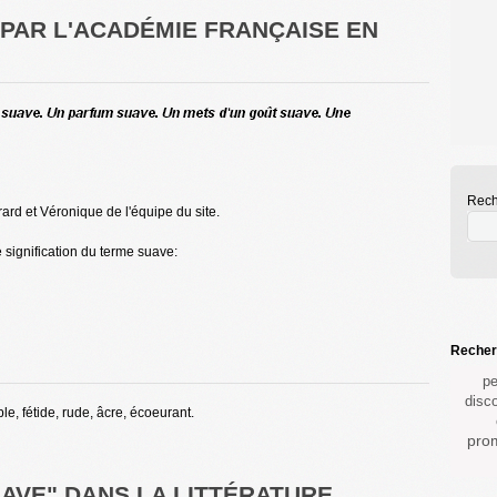
E PAR L'ACADÉMIE FRANÇAISE EN
Rech
ard et Véronique de l'équipe du site.
e signification du terme suave:
Recherc
pe
disc
e, fétide, rude, âcre, écoeurant.
pro
UAVE" DANS LA LITTÉRATURE