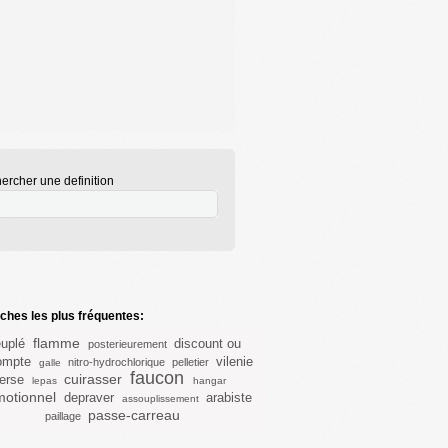
ercher une definition
hes les plus fréquentes:
flamme
uplé
discount ou
posterieurement
ompte
vilenie
nitro-hydrochlorique
pelletier
galle
faucon
cuirasser
erse
lepas
hangar
motionnel
depraver
arabiste
assouplissement
passe-carreau
paillage